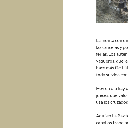
La monta con una
las cancelas y po
ferias. Los auté
vaqueros, que le
hace más fácil. 
toda su vida con
Hoy en día hay 
jueces, que valo
usa los cruzados
Aquí en La Paz 
caballos trabaj