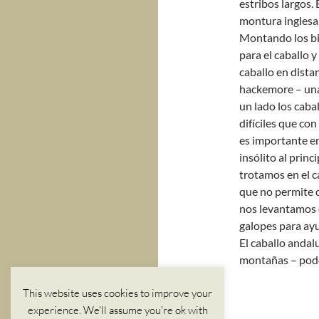
estribos largos
montura inglesa,
Montando los bie
para el caballo 
caballo en dista
hackemore – una 
un lado los caba
difíciles que co
es importante en
insólito al prin
trotamos en el 
que no permite d
nos levantamos e
galopes para ayu
El caballo andal
montañas – pode
This website uses cookies to improve your
experience. We'll assume you're ok with