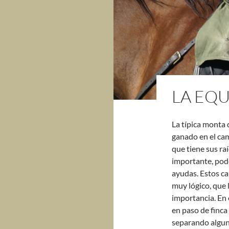
LA EQU
La típica monta 
ganado en el cam
que tiene sus ra
importante, pode
ayudas. Estos ca
muy lógico, que 
importancia. En e
en paso de finca
separando alguno