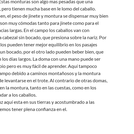
. Estas monturas son algo mas pesadas que una
 pero tienen mucha base en le lomo del caballo.
n, el peso de jinete y montura se dispensar muy bien
y son muy cómodas tanto para jinete como para el
ncias largas. En el campo los caballos van con
cabezal sin bocado, que presiona sobre la nariz. Por
llos pueden tener mejor equilibrio en los pasajes
n un bocado, por el otro lado pueden beber bien, que
 los días largos. La doma con una mano puede ser
cipio pero es muy fácil de aprender. Aquí tampoco
campo debido a caminos montañosos y la montura
e levantarse en el trote. Al contrario de otras domas,
n la montura, tanto en las cuestas, como en los
dar a los caballos.
uz aquí esta en sus tierras y acostumbrado a las
mos tener plena confianza en el.